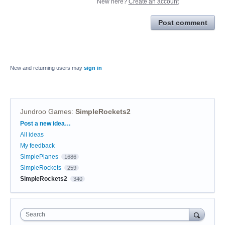
New here?
Create an account
Post comment
New and returning users may
sign in
Jundroo Games
:
SimpleRockets2
Categories
Post a new idea…
All ideas
My feedback
SimplePlanes
1686
SimpleRockets
259
SimpleRockets2
340
Search