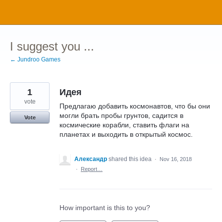
Skip
to
content
I suggest you ...
← Jundroo Games
1
Идея
vote
Предлагаю добавить космонавтов, что бы они
могли брать пробы грунтов, садится в
Vote
космические корабли, ставить флаги на
планетах и выходить в открытый космос.
Александр
shared this idea
·
Nov 16, 2018
·
Report…
How important is this to you?